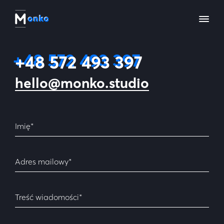
Strona główna
+48 572 493 397
Portfolio
hello@monko.studio
O nas
Kontakt
Zacznij projekt
PL
EN