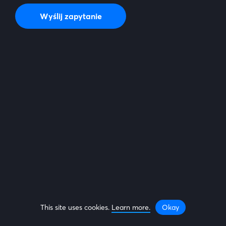
Wyślij zapytanie
This site is protected by reCAPTCHA and the Google
Privacy Policy
and
Terms of Service
apply.
This site uses cookies.
Learn more.
Okay